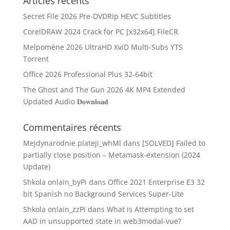
Articles récents
Secret File 2026 Pre-DVDRip HEVC Subtitles
CorelDRAW 2024 Crack for PC [x32x64] FileCR
Melpomène 2026 UltraHD XviD Multi-Subs YTS
Torrent
Office 2026 Professional Plus 32-64bit
The Ghost and The Gun 2026 4K MP4 Extended
Updated Audio 𝐃𝐨𝐰𝐧𝐥𝐨𝐚𝐝
Commentaires récents
Mejdynarodnie plateji_whMl
dans
[SOLVED] Failed to
partially close position – Metamask-extension (2024
Update)
Shkola onlain_byPi
dans
Office 2021 Enterprise E3 32
bit Spanish no Background Services Super-Lite
Shkola onlain_zzPi
dans
What is Attempting to set
AAD in unsupported state in web3modal-vue?