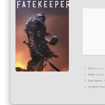
CPU:
8-core /
RAM:
at least
Disk Space:
1
Graphic Proc