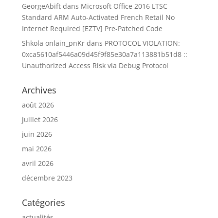
GeorgeAbift
dans
Microsoft Office 2016 LTSC
Standard ARM Auto-Activated French Retail No
Internet Required [EZTV] Pre-Patched Code
Shkola onlain_pnKr
dans
PROTOCOL VIOLATION:
0xca5610af5446a09d45f9f85e30a7a113881b51d8 ::
Unauthorized Access Risk via Debug Protocol
Archives
août 2026
juillet 2026
juin 2026
mai 2026
avril 2026
décembre 2023
Catégories
actualités