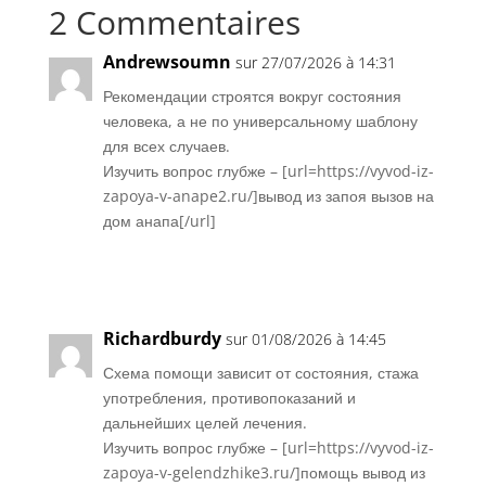
2 Commentaires
Andrewsoumn
sur 27/07/2026 à 14:31
Рекомендации строятся вокруг состояния
человека, а не по универсальному шаблону
для всех случаев.
Изучить вопрос глубже – [url=https://vyvod-iz-
zapoya-v-anape2.ru/]вывод из запоя вызов на
дом анапа[/url]
Réponse
Richardburdy
sur 01/08/2026 à 14:45
Схема помощи зависит от состояния, стажа
употребления, противопоказаний и
дальнейших целей лечения.
Изучить вопрос глубже – [url=https://vyvod-iz-
zapoya-v-gelendzhike3.ru/]помощь вывод из