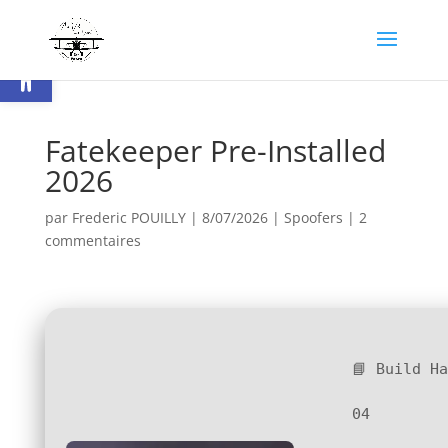
Ouvrir la barre d’outils
Fatekeeper Pre-Installed
2026
par
Frederic POUILLY
|
8/07/2026
|
Spoofers
|
2
commentaires
📘 Build H
04