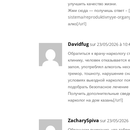
улучшить качество жизни.
Жми сюда — получишь ответ – [
sistema/reproduktivnyye-organ
алко[/url]
Davidfug
sur 23/05/2026 à 10:
Обратиться к врачу-наркологу ст
клинику, человек отказывается 
запоя, употреблял алкоголь нес
тремор, тошноту, нарушение сна
условиях выездной нарколог по
подобрать безопасное лечение 
Получить дополнительные сведе
нарколог на дом казань[/url]
ZacharySpiva
sur 23/05/2026 
Обращаем внимание, что табли