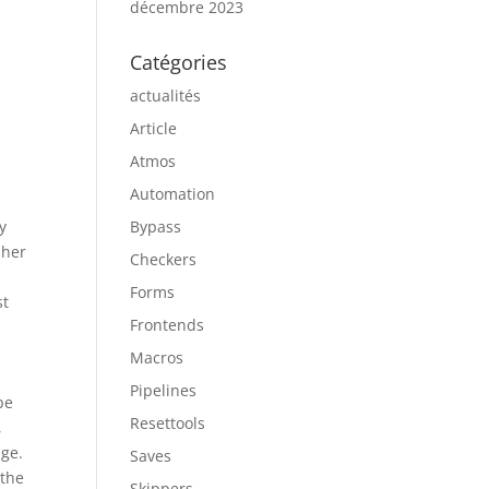
décembre 2023
Catégories
actualités
Article
Atmos
Automation
y
Bypass
sher
Checkers
Forms
st
Frontends
Macros
Pipelines
pe
Resettools
,
dge.
Saves
 the
Skippers