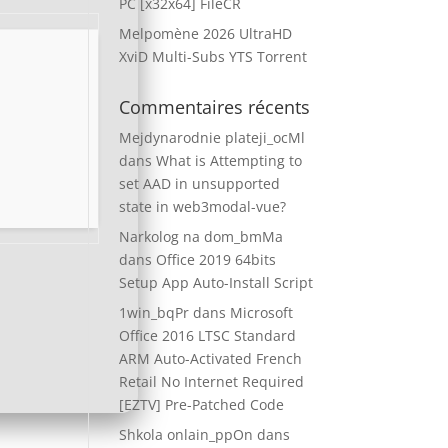
PC [x32x64] FileCR
Melpomène 2026 UltraHD
XviD Multi-Subs YTS Torrent
Commentaires récents
Mejdynarodnie plateji_ocMl
dans
What is Attempting to
set AAD in unsupported
state in web3modal-vue?
Narkolog na dom_bmMa
dans
Office 2019 64bits
Setup App Auto-Install Script
1win_bqPr
dans
Microsoft
Office 2016 LTSC Standard
ARM Auto-Activated French
Retail No Internet Required
[EZTV] Pre-Patched Code
Shkola onlain_ppOn
dans