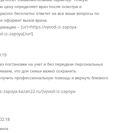
ю цену определяет врач после осмотра и
рколог бесплатно ответит на все ваши вопросы по
 и оформит вызов врача.
мацию – [url=https://vyvod-iz-zapoya-
-iz-zapoya[/url]
0:19
Répons
ез постановки на учет и без передачи персональных
маем, что для семьи важно сохранить
олучить профессиональную помощь и вернуть близкого
iz-zapoya-kazan22.ru/]vyvod-iz-zapoya-
02:18
Répons
инге