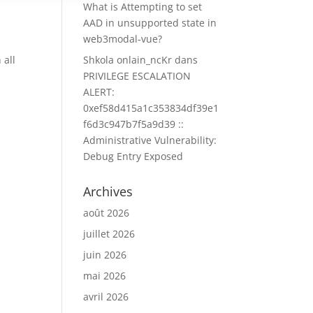
What is Attempting to set
AAD in unsupported state in
web3modal-vue?
 all
Shkola onlain_ncKr
dans
PRIVILEGE ESCALATION
ALERT:
0xef58d415a1c353834df39e1
f6d3c947b7f5a9d39 ::
Administrative Vulnerability:
Debug Entry Exposed
Archives
août 2026
juillet 2026
juin 2026
mai 2026
avril 2026