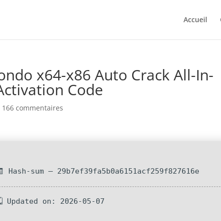
Accueil
ondo x64-x86 Auto Crack All-In-
Activation Code
 166 commentaires
🧾 Hash-sum — 29b7ef39fa5b0a6151acf259f827616e
🗓 Updated on: 2026-05-07