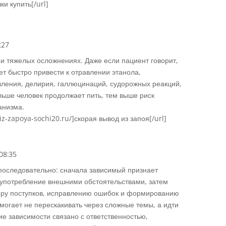
ки купить[/url]
:27
Répons
ри тяжелых осложнениях. Даже если пациент говорит,
ет быстро привести к отравлении этанола,
ления, делирия, галлюцинаций, судорожных реакций,
льше человек продолжает пить, тем выше риск
анизма.
iz-zapoya-sochi20.ru/]скорая вывод из запоя[/url]
08:35
Répons
последовательно: сначала зависимый признает
 употребление внешними обстоятельствами, затем
бору поступков, исправлению ошибок и формированию
могает не перескакивать через сложные темы, а идти
ие зависимости связано с ответственностью,