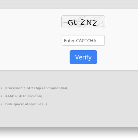
Verify
Processor:
1 GHz chip recommended
RAM:
4 GB to avoid lag
Disk space:
At least 64 GB