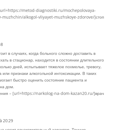
url=https://metod-diagnostiki.ru/mochepolovaya-
y-muzhchin/alkogol-vliyayet-muzhskoye-zdorove/]стоп
48
Répons
оит в случаях, когда больного сложно доставить в
ехать в стационар, находится в состоянии длительного
колько дней, испытывает тяжелое похмелье, тревогу,
 или признаки алкогольной интоксикации. В таких
могает быстро оценить состояние пациента и
на дом.
ния – [url=https://narkolog-na-dom-kazan20.ru/]врач
à 20:29
Répons
ца носит ознакомительный характер. Точную