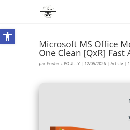
Ouvrir la barre d’outils
Microsoft MS Office M
One Clean [QxR] Fast 
par
Frederic POUILLY
|
12/05/2026
|
Article
|
1