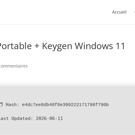
Accueil
ortable + Keygen Windows 11
commentaires
🗂 Hash:
e4dc7ee8db48f8e309222171798f790b
Last Updated:
2026-06-11