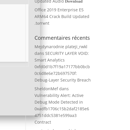
Updated Audio 𝐃𝐨𝐰𝐧𝐥𝐨𝐚𝐝
Office 2019 Enterprise E5
ARM64 Crack Build Updated
.tоrrеnt
Commentaires récents
Mejdynarodnie plateji_rwkl
dans
SECURITY LAYER VOID:
Smart Analytics
0xfd0d1b7f19a17177bb0bcb
0c6d8e6e72b697570f:
Debug-Layer Security Breach
SheldonMef
dans
Vulnerability Alert: Active
Debug Mode Detected in
0xadfb1706c15b2daf2185e6
4751ddc5381e599aa3
Contract