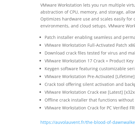
VMware Workstation lets you run multiple virtu
abstraction of CPU, memory, and storage, allo
Optimizes hardware use and scales easily for c
environments, and cloud setups. VMware Worksta
Patch installer enabling seamless and perma
VMware Workstation Full-Activated Patch x86
Download crack files tested for virus and m
VMware Workstation 17 Crack + Product Key 
Keygen software featuring customizable seri
VMware Workstation Pre-Activated [Lifetime]
Crack tool offering silent activation and ba
VMware Workstation Crack exe [Latest] [x32
Offline crack installer that functions withou
VMware Workstation Crack for PC Verified F
https://auvolauvent.fr/the-blood-of-dawnwalk