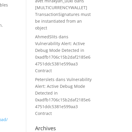
avet mirakyan_uuki
dans
ables
[MULTICURRENCYWALLET]
TransactionSignatures must
be instantiated from an
n.
object
AhmedSlits
dans
Vulnerability Alert: Active
Debug Mode Detected in
0xadfb1706c15b2daf2185e6
4751ddc5381e599aa3
Contract
Peterslets
dans
Vulnerability
Alert: Active Debug Mode
Detected in
0xadfb1706c15b2daf2185e6
4751ddc5381e599aa3
Contract
oad/
Archives