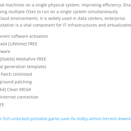
al machines on a single physical system, improving efficiency. En
wing multiple OSes to run on a single system simultaneously.
loud environments. It is widely used in data centers, enterprise
tion is a vital component for IT infrastructures and virtualizatio
nent software activation
x64 [Lifetime] FREE
alware
[Stable] MediaFire FREE
al generation templates
 Patch Unlimited
ckground patching
x64] Clean MEGA
t internet connection
REE
er-full-unlocked-portable-game-save-fix-dolby-atmos-torrent-downl