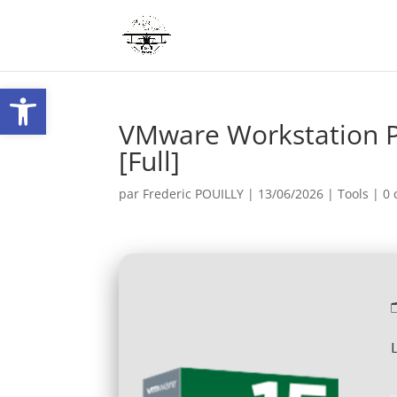
Ouvrir la barre d’outils
VMware Workstation P
[Full]
par
Frederic POUILLY
|
13/06/2026
|
Tools
|
0 