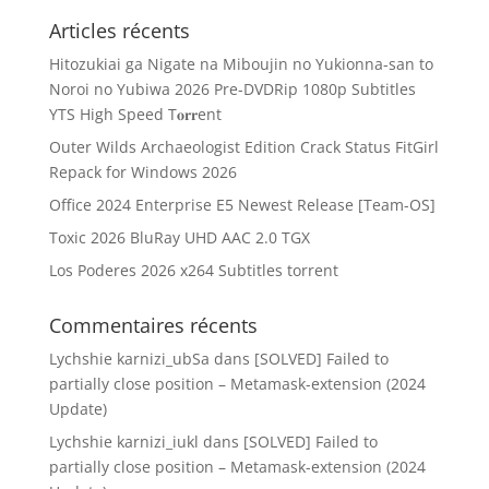
Articles récents
Hitozukiai ga Nigate na Miboujin no Yukionna-san to
Noroi no Yubiwa 2026 Pre-DVDRip 1080p Subtitles
YTS High Speed T𝐨𝐫𝐫ent
Outer Wilds Archaeologist Edition Crack Status FitGirl
Repack for Windows 2026
Office 2024 Enterprise E5 Newest Release [Team-OS]
Toxic 2026 BluRay UHD AAC 2.0 TGX
Los Poderes 2026 x264 Subtitles torrent
Commentaires récents
Lychshie karnizi_ubSa
dans
[SOLVED] Failed to
partially close position – Metamask-extension (2024
Update)
Lychshie karnizi_iukl
dans
[SOLVED] Failed to
partially close position – Metamask-extension (2024