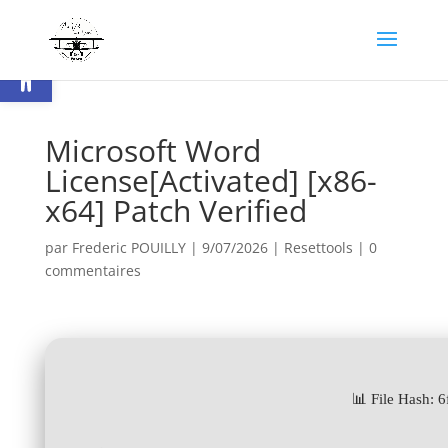
Ouvrir la barre d’outils
Microsoft Word
License[Activated] [x86-
x64] Patch Verified
par
Frederic POUILLY
|
9/07/2026
|
Resettools
|
0
commentaires
📊 File Hash: