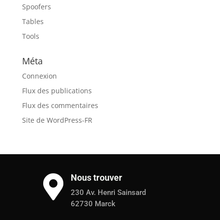
Spoofers
Tables
Tools
Méta
Connexion
Flux des publications
Flux des commentaires
Site de WordPress-FR
Nous trouver

230 Av. Henri Sainsard
62730 Marck