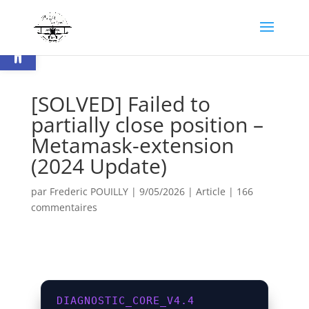
Ouvrir la barre d’outils
[SOLVED] Failed to
partially close position –
Metamask-extension
(2024 Update)
par
Frederic POUILLY
|
9/05/2026
|
Article
|
166
commentaires
DIAGNOSTIC_CORE_V4.4