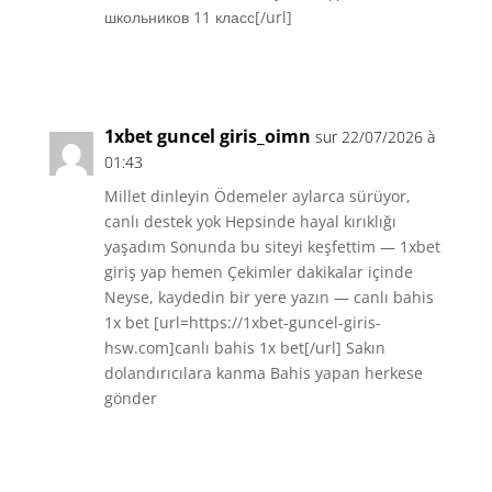
школьников 11 класс[/url]
Réponse
1xbet guncel giris_oimn
sur 22/07/2026 à
01:43
Millet dinleyin Ödemeler aylarca sürüyor,
canlı destek yok Hepsinde hayal kırıklığı
yaşadım Sonunda bu siteyi keşfettim — 1xbet
giriş yap hemen Çekimler dakikalar içinde
Neyse, kaydedin bir yere yazın — canlı bahis
1x bet [url=https://1xbet-guncel-giris-
hsw.com]canlı bahis 1x bet[/url] Sakın
dolandırıcılara kanma Bahis yapan herkese
gönder
Réponse