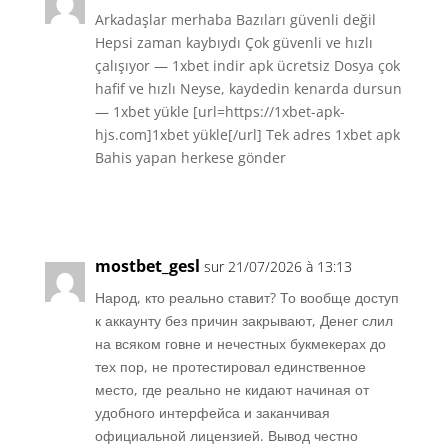
Arkadaşlar merhaba Bazıları güvenli değil
Hepsi zaman kaybıydı Çok güvenli ve hızlı
çalışıyor — 1xbet indir apk ücretsiz Dosya çok
hafif ve hızlı Neyse, kaydedin kenarda dursun
— 1xbet yükle [url=https://1xbet-apk-
hjs.com]1xbet yükle[/url] Tek adres 1xbet apk
Bahis yapan herkese gönder
Réponse
mostbet_gesl
sur 21/07/2026 à 13:13
Народ, кто реально ставит? То вообще доступ
к аккаунту без причин закрывают, Денег слил
на всяком говне и нечестных букмекерах до
тех пор, не протестировал единственное
место, где реально не кидают начиная от
удобного интерфейса и заканчивая
официальной лицензией. Вывод честно