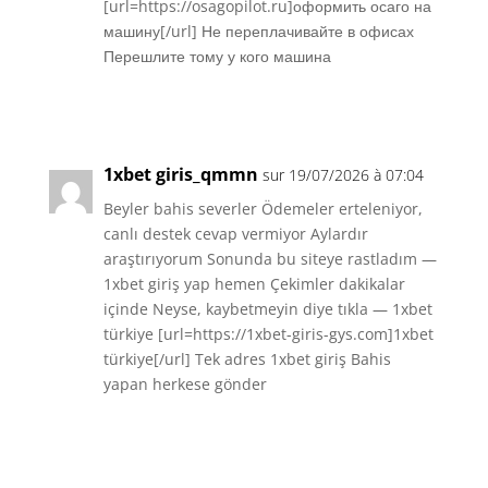
[url=https://osagopilot.ru]оформить осаго на
машину[/url] Не переплачивайте в офисах
Перешлите тому у кого машина
Réponse
1xbet giris_qmmn
sur 19/07/2026 à 07:04
Beyler bahis severler Ödemeler erteleniyor,
canlı destek cevap vermiyor Aylardır
araştırıyorum Sonunda bu siteye rastladım —
1xbet giriş yap hemen Çekimler dakikalar
içinde Neyse, kaybetmeyin diye tıkla — 1xbet
türkiye [url=https://1xbet-giris-gys.com]1xbet
türkiye[/url] Tek adres 1xbet giriş Bahis
yapan herkese gönder
Réponse