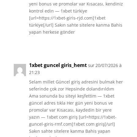
yeni bonus ve promolar var Kısacası, kendiniz
kontrol edin — 1xbet türkiye
[url=https://1xbet-giris-rjd.com]1xbet
türkiye[/url] Sakın sahte sitelere kanma Bahis
yapan herkese gönder
Réponse
1xbet guncel giris_hemt
sur 20/07/2026 à
21:23
Selam millet Güncel giriş adresini bulmak her
seferinde çok zor Hepsinde dolandırıldım
Ama sonunda bu siteyi keşfettim — 1xbet
güncel adres tıkla Her gün yeni bonus ve
promolar var Kısacası, kaydedin bir yere
yazın — 1xbet com giriş [url=https://1xbet-
guncel-giris-rmf.com]1xbet com giriş[/url]
Sakın sahte sitelere kanma Bahis yapan