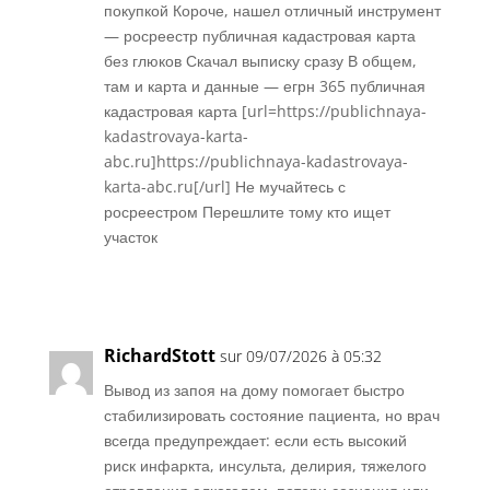
покупкой Короче, нашел отличный инструмент
— росреестр публичная кадастровая карта
без глюков Скачал выписку сразу В общем,
там и карта и данные — егрн 365 публичная
кадастровая карта [url=https://publichnaya-
kadastrovaya-karta-
abc.ru]https://publichnaya-kadastrovaya-
karta-abc.ru[/url] Не мучайтесь с
росреестром Перешлите тому кто ищет
участок
Réponse
RichardStott
sur 09/07/2026 à 05:32
Вывод из запоя на дому помогает быстро
стабилизировать состояние пациента, но врач
всегда предупреждает: если есть высокий
риск инфаркта, инсульта, делирия, тяжелого