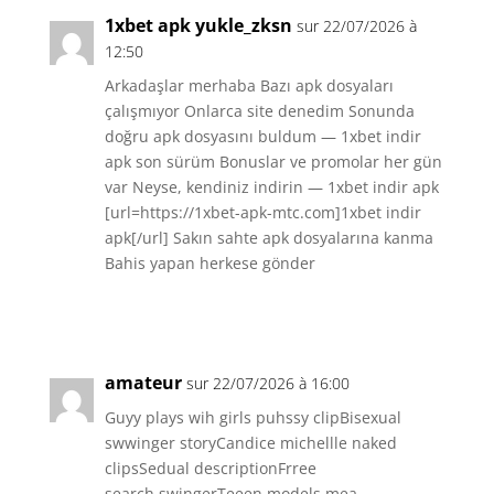
1xbet apk yukle_zksn
sur 22/07/2026 à
12:50
Arkadaşlar merhaba Bazı apk dosyaları
çalışmıyor Onlarca site denedim Sonunda
doğru apk dosyasını buldum — 1xbet indir
apk son sürüm Bonuslar ve promolar her gün
var Neyse, kendiniz indirin — 1xbet indir apk
[url=https://1xbet-apk-mtc.com]1xbet indir
apk[/url] Sakın sahte apk dosyalarına kanma
Bahis yapan herkese gönder
Réponse
amateur
sur 22/07/2026 à 16:00
Guyy plays wih girls puhssy clipBisexual
swwinger storyCandice michellle naked
clipsSedual descriptionFrree
search swingerTeeen models mea