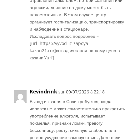
отравления алкоголем, потери сознания или
агрессии, лечение на дому может быть
недостаточным. В этом случае центр
организует госпитализацию, транспортировку
и наблюдение в стационаре.
Исследовать вопрос подробнее –
[url=https://vyvod-iz-zapoya-
kazan21.ru/]вывод из запоя на дому цена в
казани[/url]
Réponse
Kevindrink
sur 09/07/2026 à 22:18
Вывод из запоя в Сочи требуется, когда
человек не может самостоятельно прекратить
употребление алкоголя, испытывает
похмелья, признаки ломки, тревогу,
бессонницу, рвоту, сильную слабость или
резкое ухудшение самочувствие. Даже если