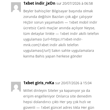
1xbet indir_jxOn
sur 20/07/2026 à 06:58
Beyler bahisçiler Bilgisayar başında olmak
zorunda değilsin Bazıları çok ağır çalışıyor
Hiçbir sorun yaşamadım — 1xbet mobil indir
ücretsiz Canlı maçlar anında açılıyor Neyse,
tüm detaylar linkte — 1xbet indir akıllı telefon
uygulaması [url=https://1xbet-indir-
mnk.com]1xbet indir akıllı telefon
uygulaması[/url] Sakın sahte uygulamalara
kanma Bahis yapan herkese gönder
Réponse
1xbet giris_rvKa
sur 20/07/2026 à 15:04
Millet dinleyin Siteler ya kapanıyor ya da
erişim engelleniyor Onlarca site denedim
hepsi dolandırıcı çıktı Her şey çok hızlı ve
güvenli — 1xbet güncel adres tıkla Her gün