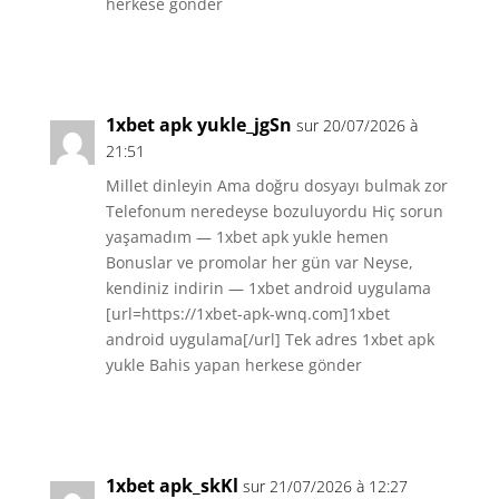
herkese gönder
Réponse
1xbet apk yukle_jgSn
sur 20/07/2026 à
21:51
Millet dinleyin Ama doğru dosyayı bulmak zor
Telefonum neredeyse bozuluyordu Hiç sorun
yaşamadım — 1xbet apk yukle hemen
Bonuslar ve promolar her gün var Neyse,
kendiniz indirin — 1xbet android uygulama
[url=https://1xbet-apk-wnq.com]1xbet
android uygulama[/url] Tek adres 1xbet apk
yukle Bahis yapan herkese gönder
Réponse
1xbet apk_skKl
sur 21/07/2026 à 12:27