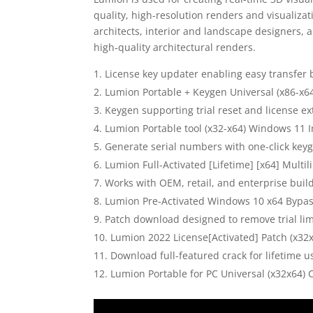
quality, high-resolution renders and visualiza
architects, interior and landscape designers, 
high‑quality architectural renders.
License key updater enabling easy transfer
Lumion Portable + Keygen Universal (x86-x6
Keygen supporting trial reset and license ex
Lumion Portable tool (x32-x64) Windows 11 
Generate serial numbers with one-click keyg
Lumion Full-Activated [Lifetime] [x64] Multil
Works with OEM, retail, and enterprise buil
Lumion Pre-Activated Windows 10 x64 Bypa
Patch download designed to remove trial lim
Lumion 2022 License[Activated] Patch (x3
Download full-featured crack for lifetime 
Lumion Portable for PC Universal (x32x64) 