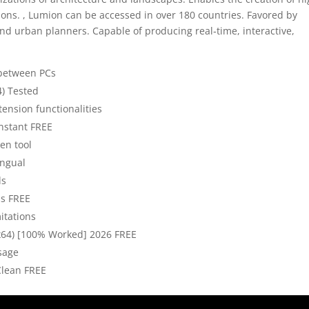
tions. , Lumion can be accessed in over 180 countries. Favored by
and urban planners. Capable of producing real‑time, interactive,
 between PCs
4) Tested
tension functionalities
Instant FREE
en tool
ingual
ds
ss FREE
itations
2x64) [100% Worked] 2026 FREE
usage
Clean FREE