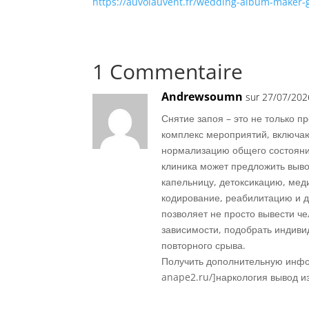
https://auvolauvent.fr/wedding-album-maker-g
1 Commentaire
Andrewsoumn
sur 27/07/202
Снятие запоя – это не только 
комплекс мероприятий, включа
нормализацию общего состояни
клиника может предложить вывод
капельницу, детоксикацию, мед
кодирование, реабилитацию и 
позволяет не просто вывести ч
зависимости, подобрать индиви
повторного срыва.
Получить дополнительную инфор
anape2.ru/]наркология вывод из