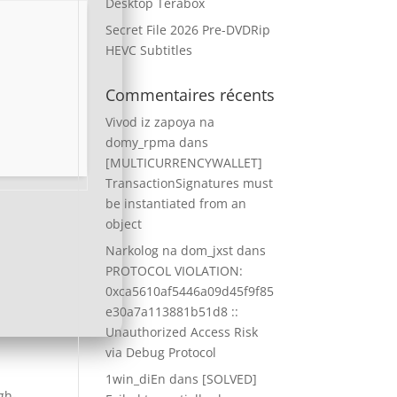
Desktop Terabox
Secret File 2026 Pre-DVDRip
HEVC Subtitles
Commentaires récents
Vivod iz zapoya na
domy_rpma
dans
[MULTICURRENCYWALLET]
TransactionSignatures must
be instantiated from an
object
Narkolog na dom_jxst
dans
PROTOCOL VIOLATION:
0xca5610af5446a09d45f9f85
e30a7a113881b51d8 ::
Unauthorized Access Risk
via Debug Protocol
1win_diEn
dans
[SOLVED]
gh-