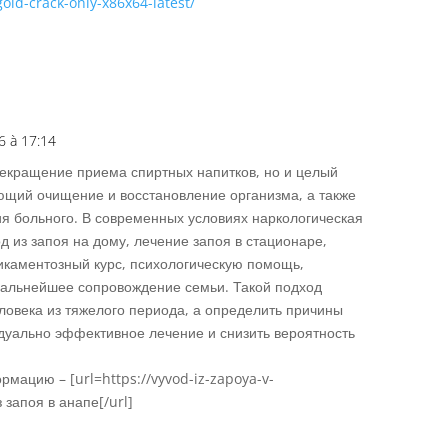
old-crack-only-x86x64-latest/
6 à 17:14
Répons
прекращение приема спиртных напитков, но и целый
ющий очищение и восстановление организма, а также
я больного. В современных условиях наркологическая
 из запоя на дому, лечение запоя в стационаре,
икаментозный курс, психологическую помощь,
дальнейшее сопровождение семьи. Такой подход
еловека из тяжелого периода, а определить причины
дуально эффективное лечение и снизить вероятность
мацию – [url=https://vyvod-iz-zapoya-v-
 запоя в анапе[/url]