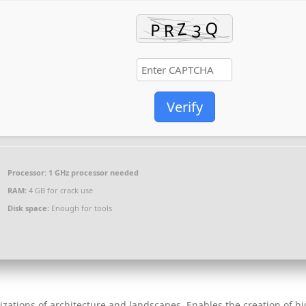
Verify
Processor:
1 GHz processor needed
RAM:
4 GB for crack use
Disk space:
Enough for tools
lizations of architecture and landscapes. Enables the creation of hi