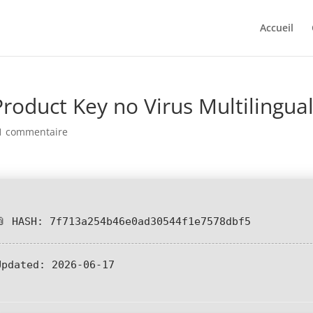
Accueil
roduct Key no Virus Multilingua
1 commentaire
📎 HASH: 7f713a254b46e0ad30544f1e7578dbf5
Updated:
2026-06-17