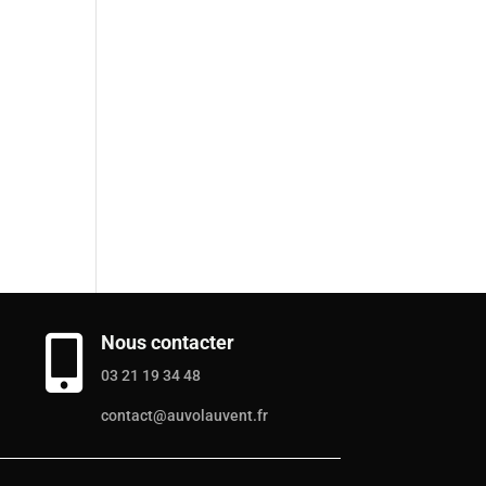
Nous contacter

03 21 19 34 48
contact@auvolauvent.fr