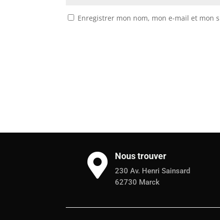
Enregistrer mon nom, mon e-mail et mon s
Nous trouver

230 Av. Henri Sainsard
62730 Marck