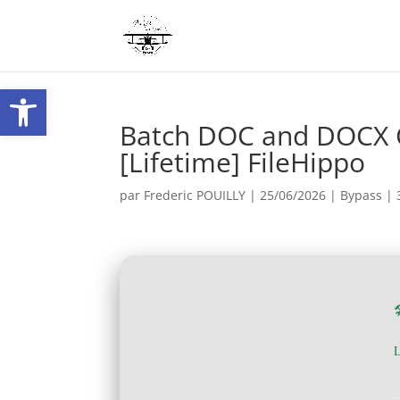
Ouvrir la barre d’outils
Batch DOC and DOCX C
[Lifetime] FileHippo
par
Frederic POUILLY
|
25/06/2026
|
Bypass
|
L