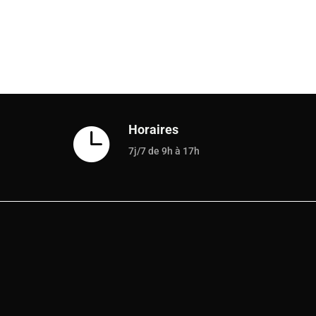
Horaires

7j/7 de 9h à 17h