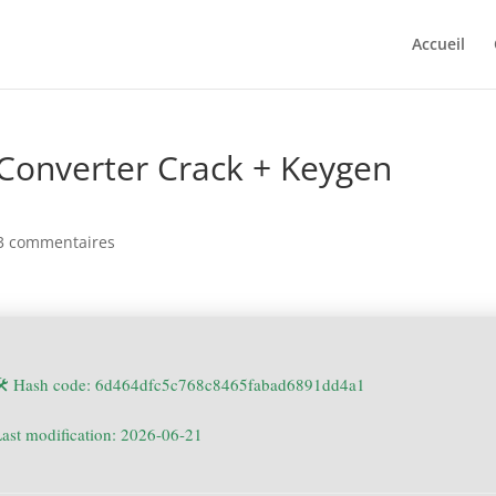
Accueil
onverter Crack + Keygen
3 commentaires
🛠 Hash code: 6d464dfc5c768c8465fabad6891dd4a1
ast modification: 2026-06-21