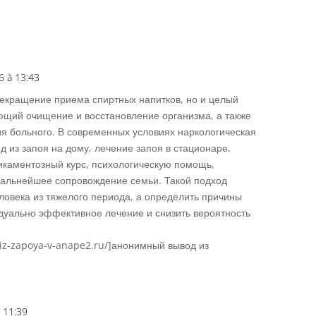
6 à 13:43
Répons
прекращение приема спиртных напитков, но и целый
ющий очищение и восстановление организма, а также
я больного. В современных условиях наркологическая
 из запоя на дому, лечение запоя в стационаре,
икаментозный курс, психологическую помощь,
дальнейшее сопровождение семьи. Такой подход
еловека из тяжелого периода, а определить причины
дуально эффективное лечение и снизить вероятность
-iz-zapoya-v-anape2.ru/]анонимный вывод из
 11:39