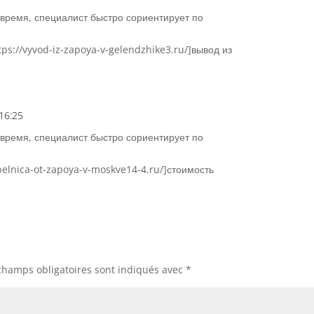
Répons
 время, специалист быстро сориентирует по
tps://vyvod-iz-zapoya-v-gelendzhike3.ru/]вывод из
16:25
Répons
 время, специалист быстро сориентирует по
apelnica-ot-zapoya-v-moskve14-4.ru/]стоимость
champs obligatoires sont indiqués avec
*