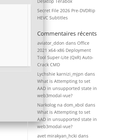
Desktop Terabox
Secret File 2026 Pre-DVDRip
HEVC Subtitles
Commentaires récents
aviator_ddon
dans
Office
2021 x64-x86 Deployment
Tool Super-Lite (QxR) Auto-
Crack CMD
Lychshie karnizi_mjpn
dans
What is Attempting to set
AAD in unsupported state in
web3modal-vue?
Narkolog na dom_xbol
dans
What is Attempting to set
AAD in unsupported state in
web3modal-vue?
avet mirakyan_hcki
dans