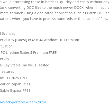
 while processing these in batches, quickly and easily without an
l task, converting DOC files to the much newer DOCX, when in fact f
en more so when using a dedicated application such as Batch DOC a
tuations where you have to process hundreds or thousands of files,
 licenses
rial Key [Latest] (x32-x64) Windows 10 Premium
ctivation
PC Lifetime [Latest] Premium FREE
erials
l Key Stable [no Virus] Tested
 features
ows 11 2025 FREE
eation capabilities
Stable Bypass FREE
i-crack-portable-clean-2025/