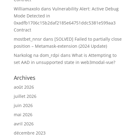
Williamaxolo
dans
Vulnerability Alert: Active Debug
Mode Detected in
0xadfb1706c15b2daf2185e64751ddc5381e599aa3
Contract
mostbet_nnsr
dans
[SOLVED] Failed to partially close
position – Metamask-extension (2024 Update)
Narkolog na dom_rdpi
dans
What is Attempting to
set AAD in unsupported state in web3modal-vue?
Archives
août 2026
juillet 2026
juin 2026
mai 2026
avril 2026
décembre 2023