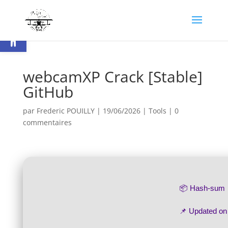
Ouvrir la barre d’outils
webcamXP Crack [Stable]
GitHub
par
Frederic POUILLY
|
19/06/2026
|
Tools
|
0
commentaires
📦 Hash-sum
📌 Updated o