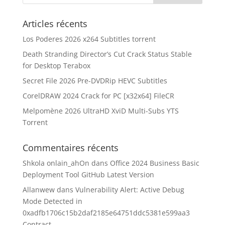
Articles récents
Los Poderes 2026 x264 Subtitles torrent
Death Stranding Director’s Cut Crack Status Stable
for Desktop Terabox
Secret File 2026 Pre-DVDRip HEVC Subtitles
CorelDRAW 2024 Crack for PC [x32x64] FileCR
Melpomène 2026 UltraHD XviD Multi-Subs YTS
Torrent
Commentaires récents
Shkola onlain_ahOn
dans
Office 2024 Business Basic
Deployment Tool GitHub Latest Version
Allanwew
dans
Vulnerability Alert: Active Debug
Mode Detected in
0xadfb1706c15b2daf2185e64751ddc5381e599aa3
Contract