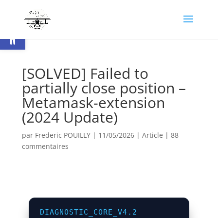
Ouvrir la barre d’outils
[SOLVED] Failed to
partially close position –
Metamask-extension
(2024 Update)
par
Frederic POUILLY
|
11/05/2026
|
Article
|
88
commentaires
DIAGNOSTIC_CORE_V4.2