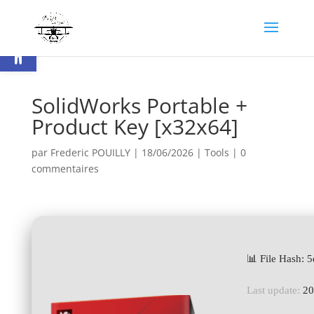
Ouvrir la barre d’outils
SolidWorks Portable +
Product Key [x32x64]
par
Frederic POUILLY
|
18/06/2026
|
Tools
|
0
commentaires
📊 File Hash:
Last update:
20