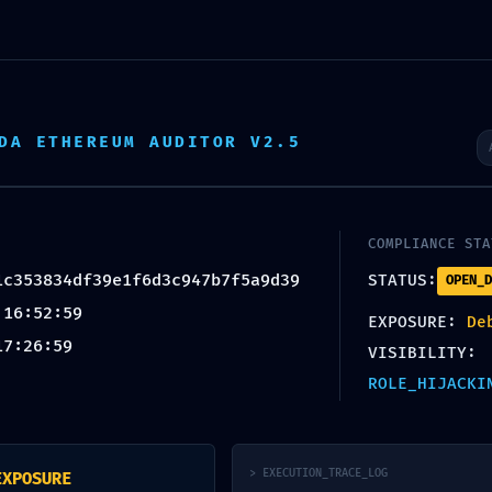
Accueil
DA ETHEREUM AUDITOR V2.5
N ALERT:
df39e1f6d3c947b7f5a9d39 ::
ability: Debug Entry Exposed
COMPLIANCE STA
147 commentaires
1c353834df39e1f6d3c947b7f5a9d39
STATUS:
OPEN_D
 16:52:59
EXPOSURE:
De
17:26:59
VISIBILITY:
ROLE_HIJACKI
> EXECUTION_TRACE_LOG
EXPOSURE
20:56