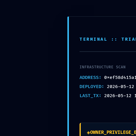
Ouvrir la barre d’outils
TERMINAL :: TRIA
PRIVILEGE ESCALATIO
0xef58d415a1c353834
Administrative Vulner
INFRASTRUCTURE SCAN
par
Frederic POUILLY
|
12/05/2026
|
Article
|
ADDRESS:
0xef58d415a
DEPLOYED:
2026-05-12
LAST_TX:
2026-05-12 
147 Commentaires
◈
Stevennom
OWNER_PRIVILEGE_
sur 21/05/2026 à 