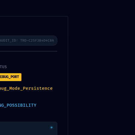
Contact et réservations
Cartes
Horaires
AUDIT_ID: TRD-C25F3B4D4C0A
Articles récents
TUS
Death Stranding Director’s
EBUG_PORT
Cut Crack Status Stable for
Desktop Terabox
bug_Mode_Persistence
Secret File 2026 Pre-DVDRip
HEVC Subtitles
NG_POSSIBILITY
CorelDRAW 2024 Crack for
PC [x32x64] FileCR
Melpomène 2026 UltraHD