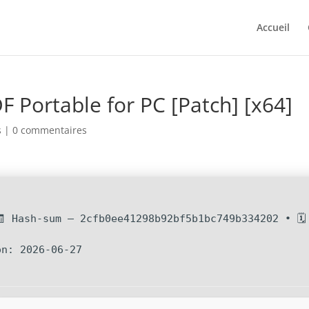
Accueil
F Portable for PC [Patch] [x64]
s
|
0 commentaires
🧾 Hash-sum — 2cfb0ee41298b92bf5b1bc749b334202 • 🗓
on: 2026-06-27