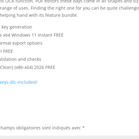
its OCR function. PDF editors these days come in all shapes and siz
 range of uses. Finding the right one for you can be quite challeng
 helping hand with its feature bundle.
l key generation
ons x64 Windows 11 Instant FREE
ormat export options
ch FREE
validation and checks
[Clean] (x86-x64) 2026 FREE
keys-dlc-included/
champs obligatoires sont indiqués avec
*