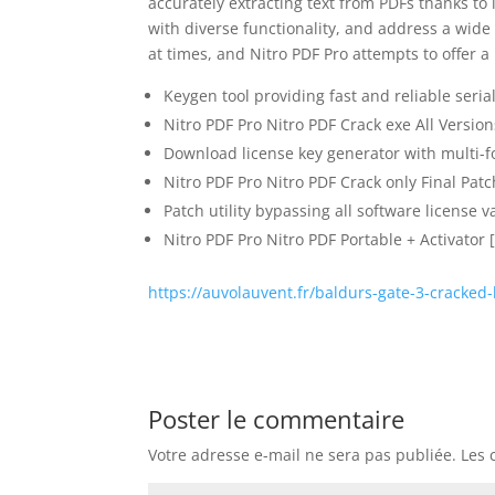
accurately extracting text from PDFs thanks to 
with diverse functionality, and address a wide
at times, and Nitro PDF Pro attempts to offer a
Keygen tool providing fast and reliable seria
Nitro PDF Pro Nitro PDF Crack exe All Versi
Download license key generator with multi-f
Nitro PDF Pro Nitro PDF Crack only Final Pat
Patch utility bypassing all software license 
Nitro PDF Pro Nitro PDF Portable + Activator 
https://auvolauvent.fr/baldurs-gate-3-cracked-
Poster le commentaire
Votre adresse e-mail ne sera pas publiée.
Les 