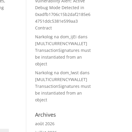
es,
Vulnerability Alert: Active
ing
Debug Mode Detected in
0xadfb1706c15b2daf2185e6
4751ddc5381e599aa3
Contract
Narkolog na dom_ijEi
dans
[MULTICURRENCYWALLET]
TransactionSignatures must
be instantiated from an
object
Narkolog na dom_lwst
dans
[MULTICURRENCYWALLET]
TransactionSignatures must
be instantiated from an
object
Archives
août 2026