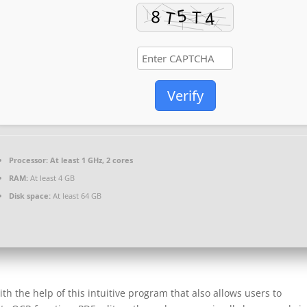
Verify
Processor:
At least 1 GHz, 2 cores
RAM:
At least 4 GB
Disk space:
At least 64 GB
with the help of this intuitive program that also allows users to