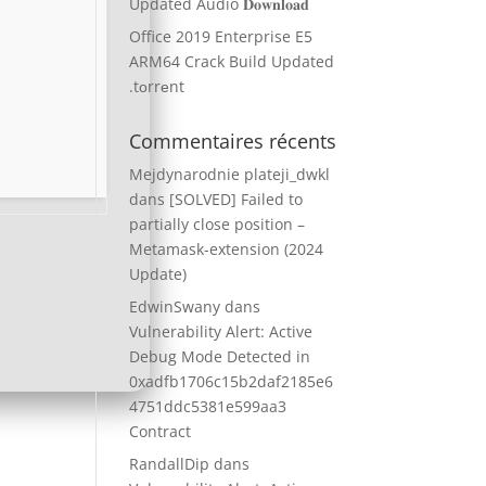
Updated Audio 𝐃𝐨𝐰𝐧𝐥𝐨𝐚𝐝
Office 2019 Enterprise E5
ARM64 Crack Build Updated
.tоrrеnt
Commentaires récents
Mejdynarodnie plateji_dwkl
dans
[SOLVED] Failed to
partially close position –
Metamask-extension (2024
Update)
EdwinSwany
dans
Vulnerability Alert: Active
Debug Mode Detected in
0xadfb1706c15b2daf2185e6
4751ddc5381e599aa3
Contract
RandallDip
dans