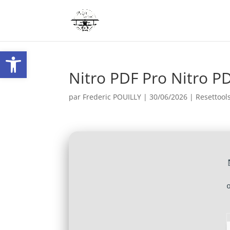
Ouvrir la barre d’outils
Nitro PDF Pro Nitro PD
par
Frederic POUILLY
|
30/06/2026
|
Resettool